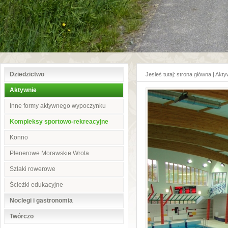
Dziedzictwo
Jesieś tutaj:
strona główna
|
Akty
Aktywnie
Inne formy aktywnego wypoczynku
Kompleksy sportowo-rekreacyjne
Konno
Plenerowe Morawskie Wrota
Szlaki rowerowe
Ścieżki edukacyjne
Noclegi i gastronomia
Twórczo