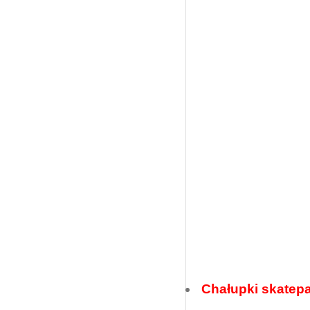
Chałupki skatep