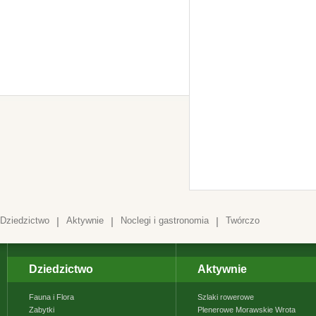
Dziedzictwo
|
Aktywnie
|
Noclegi i gastronomia
|
Twórczo
Dziedzictwo
Aktywnie
Fauna i Flora
Szlaki rowerowe
Zabytki
Plenerowe Morawskie Wrota