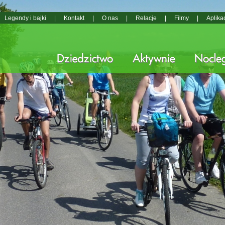
Legendy i bajki
|
Kontakt
|
O nas
|
Relacje
|
Filmy
|
Aplika