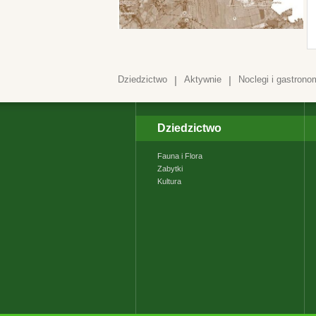
Dziedzictwo
|
Aktywnie
|
Noclegi i gastrono
Dziedzictwo
Fauna i Flora
Zabytki
Kultura