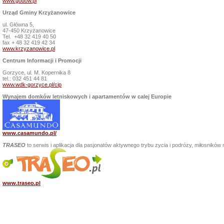
www.godow.pl
Urząd Gminy Krzyżanowice
ul. Główna 5,
47-450 Krzyżanowice
Tel. +48 32 419 40 50
fax + 48 32 419 42 34
www.krzyzanowice.pl
Centrum Informacji i Promocji
Gorzyce, ul. M. Kopernika 8
tel.: 032 451 44 81
www.wdk-gorzyce.pl/cip
Wynajem domków letniskowych i apartamentów w calej Europie
www.casamundo.pl/
TRASEO
to serwis i aplikacja dla pasjonatów aktywnego trybu zycia i podrózy, miłosnik
www.traseo.pl