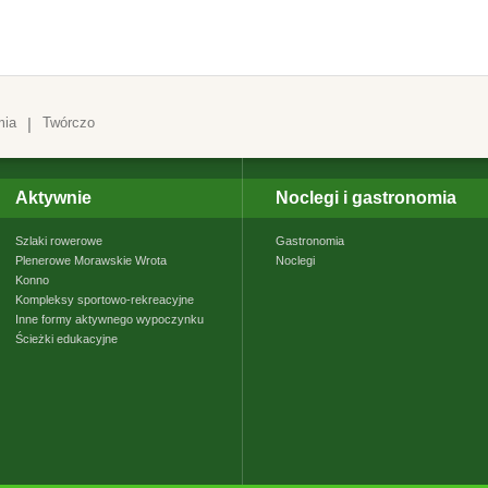
mia
|
Twórczo
Aktywnie
Noclegi i gastronomia
Szlaki rowerowe
Gastronomia
Plenerowe Morawskie Wrota
Noclegi
Konno
Kompleksy sportowo-rekreacyjne
Inne formy aktywnego wypoczynku
Ścieżki edukacyjne