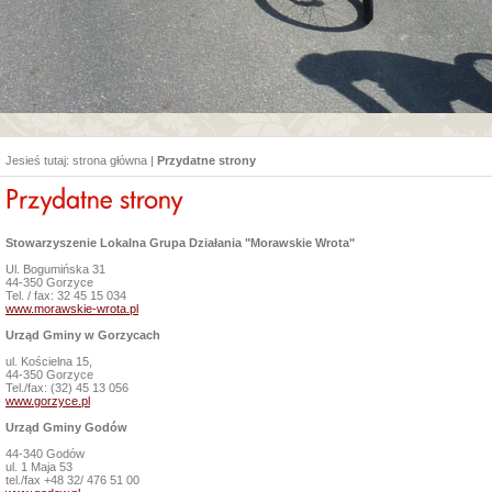
Jesieś tutaj:
strona główna
|
Przydatne strony
Stowarzyszenie Lokalna Grupa Działania "Morawskie Wrota"
Ul. Bogumińska 31
44-350 Gorzyce
Tel. / fax: 32 45 15 034
www.morawskie-wrota.pl
Urząd Gminy w Gorzycach
ul. Kościelna 15,
44-350 Gorzyce
Tel./fax: (32) 45 13 056
www.gorzyce.pl
Urząd Gminy Godów
44-340 Godów
ul. 1 Maja 53
tel./fax +48 32/ 476 51 00