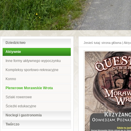
Dziedzictwo
Jesieś tutaj:
strona główna
|
Akty
Aktywnie
Inne formy aktywnego wypoczynku
Kompleksy sportowo-rekreacyjne
Konno
Plenerowe Morawskie Wrota
Szlaki rowerowe
Ścieżki edukacyjne
Noclegi i gastronomia
Twórczo