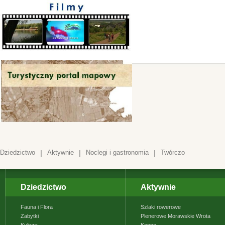
Dziedzictwo
|
Aktywnie
|
Noclegi i gastronomia
|
Twórczo
Dziedzictwo
Aktywnie
Fauna i Flora
Szlaki rowerowe
Zabytki
Plenerowe Morawskie Wrota