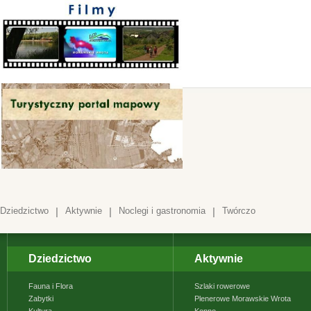
Dziedzictwo
|
Aktywnie
|
Noclegi i gastronomia
|
Twórczo
Dziedzictwo
Aktywnie
Fauna i Flora
Szlaki rowerowe
Zabytki
Plenerowe Morawskie Wrota