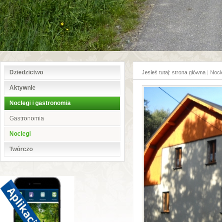
Dziedzictwo
Jesieś tutaj:
strona główna
|
Nocl
Aktywnie
Noclegi i gastronomia
Gastronomia
Noclegi
Twórczo