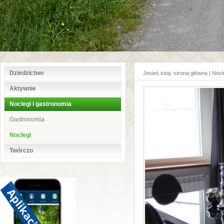
Dziedzictwo
Jesieś tutaj:
strona główna
|
Nocl
Aktywnie
Noclegi i gastronomia
Gastronomia
Noclegi
Twórczo