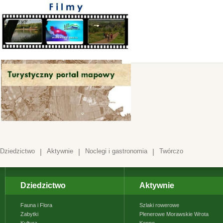
Dziedzictwo
|
Aktywnie
|
Noclegi i gastronomia
|
Twórczo
Dziedzictwo
Aktywnie
Fauna i Flora
Szlaki rowerowe
Zabytki
Plenerowe Morawskie Wrota