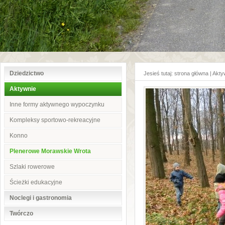
Dziedzictwo
Jesieś tutaj:
strona główna
|
Akty
Aktywnie
Inne formy aktywnego wypoczynku
Kompleksy sportowo-rekreacyjne
Konno
Plenerowe Morawskie Wrota
Szlaki rowerowe
Ścieżki edukacyjne
Noclegi i gastronomia
Twórczo